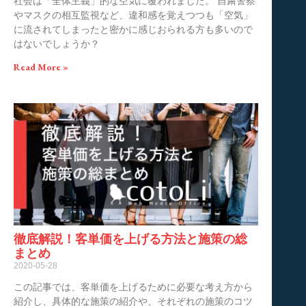
社会は「全体主義」的な空気に覆われました。 自粛警察
やマスクの相互監視など、違和感を覚えつつも「空気」
に流されてしまったと密かに感じおられる方も多いので
はないでしょうか？
Read More »
徹底解説！客単価を上げる方法と施策の総
まとめ
2020-05-28
この記事では、客単価を上げるために必要な考え方から
紹介し、具体的な施策の紹介や、それぞれの施策のコツ