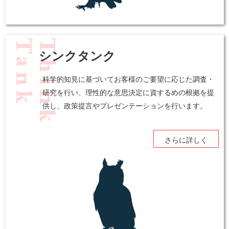
k
T
h
i
n
k
T
a
n
シンクタンク
科学的知見に基づいてお客様のご要望に応じた調査・
研究を行い、理性的な意思決定に資するめの根拠を提
供し、政策提言やプレゼンテーションを行います。
さらに詳しく