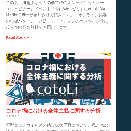
この度、川越まちゼミの会主催のオンラインセミナー
（ウェビナー）イベント「今はWebゼミ」にcotoLi Web
Media Officeが参加させて頂きます。「オンライン集客
の鉄板パターン」と題して、ビジネスのオンライン化に
役立つ内容を無料でお届けします。
Read More »
コロナ禍における全体主義に関する分析
2020-07-25
新型コロナウイルスの感染拡大局面において、私たちの