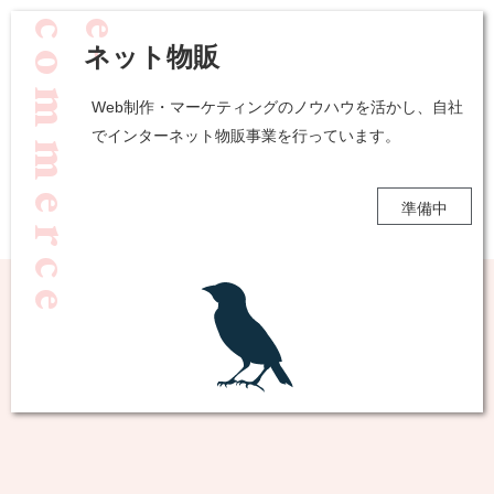
e
e
-
c
o
m
m
e
r
c
ネット物販
Web制作・マーケティングのノウハウを活かし、自社
でインターネット物販事業を行っています。
準備中