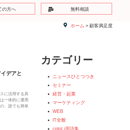
ての方へ
無料相談
ホーム
> 顧客満足度
カテゴリー
アイデアと
ニュースひとつつき
セミナー
ネスに活用する具
経営・起業
ジは一体的に運用
マーケティング
めの、誰でも簡単
WEB
IT全般
cotoLi用語集