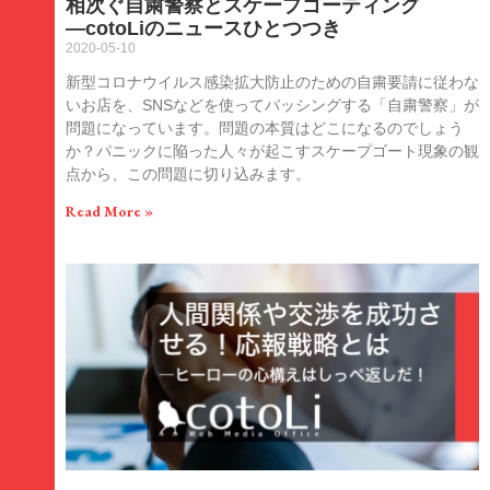
相次ぐ自粛警察とスケープゴーティング
―cotoLiのニュースひとつつき
2020-05-10
新型コロナウイルス感染拡大防止のための自粛要請に従わな
いお店を、SNSなどを使ってバッシングする「自粛警察」が
問題になっています。問題の本質はどこになるのでしょう
か？パニックに陥った人々が起こすスケープゴート現象の観
点から、この問題に切り込みます。
Read More »