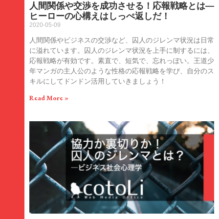
人間関係や交渉を成功させる！応報戦略とは―
ヒーローの心構えはしっぺ返しだ！
2020-05-09
人間関係やビジネスの交渉など、囚人のジレンマ状況は日常
に溢れています。囚人のジレンマ状況を上手に制するには、
応報戦略が有効です。素直で、短気で、忘れっぽい。王道少
年マンガの主人公のような性格の応報戦略を学び、自分のス
キルにしてドンドン活用していきましょう！
Read More »