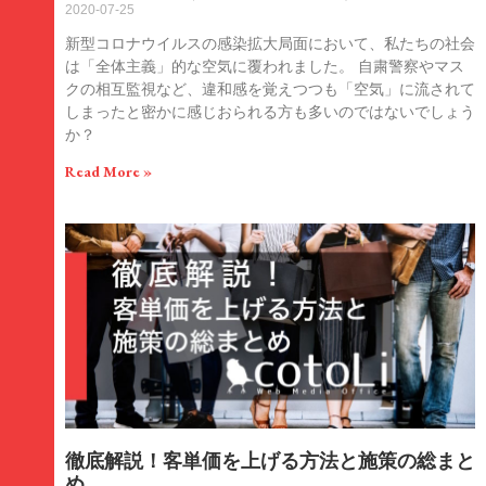
2020-07-25
新型コロナウイルスの感染拡大局面において、私たちの社会
は「全体主義」的な空気に覆われました。 自粛警察やマス
クの相互監視など、違和感を覚えつつも「空気」に流されて
しまったと密かに感じおられる方も多いのではないでしょう
か？
Read More »
徹底解説！客単価を上げる方法と施策の総まと
め