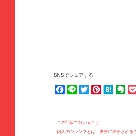
SNSでシェアする
Facebook
Line
Twitter
Pinteres
Hate
Ev
この記事で分かること
囚人のジレンマとは―警察に踊らされる