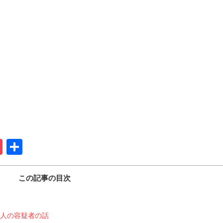
t
na
ernote
Pocket
共
有
この記事の目次
2人の容疑者の話