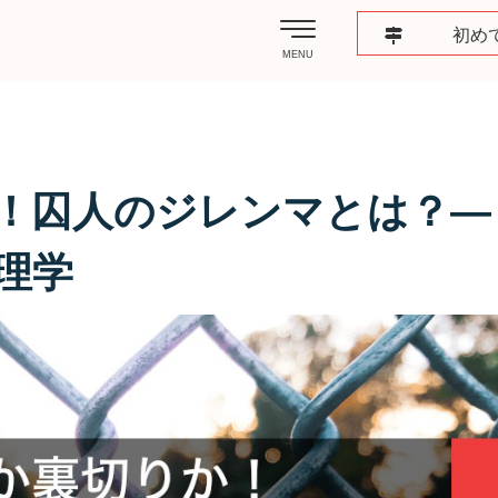
初め
MENU
！囚人のジレンマとは？―
理学