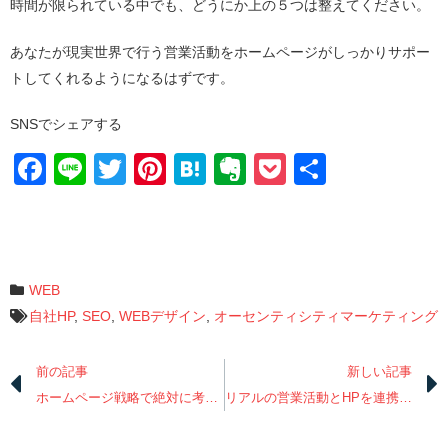
時間が限られている中でも、どうにか上の５つは整えてください。
あなたが現実世界で行う営業活動をホームページがしっかりサポー
トしてくれるようになるはずです。
SNSでシェアする
Facebook
Line
Twitter
Pinterest
Hatena
Evernote
Pocket
共
有
WEB
自社HP
,
SEO
,
WEBデザイン
,
オーセンティシティマーケティング
前の記事
新しい記事
ホームページ戦略で絶対に考慮すべき5つの要素とは？
リアルの営業活動とHPを連携させて相乗効果を生み出す5つのアイデアとは？