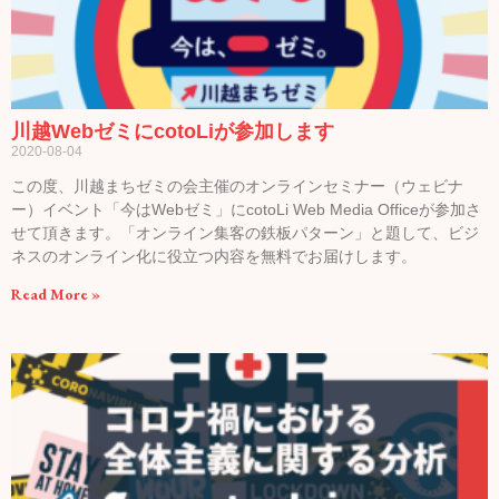
川越WebゼミにcotoLiが参加します
2020-08-04
この度、川越まちゼミの会主催のオンラインセミナー（ウェビナ
ー）イベント「今はWebゼミ」にcotoLi Web Media Officeが参加さ
せて頂きます。「オンライン集客の鉄板パターン」と題して、ビジ
ネスのオンライン化に役立つ内容を無料でお届けします。
Read More »